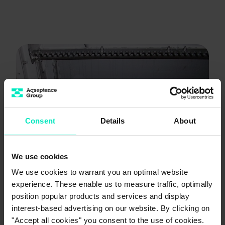
Consent
Details
About
We use cookies
We use cookies to warrant you an optimal website
experience. These enable us to measure traffic, optimally
position popular products and services and display
®
Passavant
Kettenumlaufrechen
interest-based advertising on our website. By clicking on
KUR-C / KUR-HD
"Accept all cookies" you consent to the use of cookies.