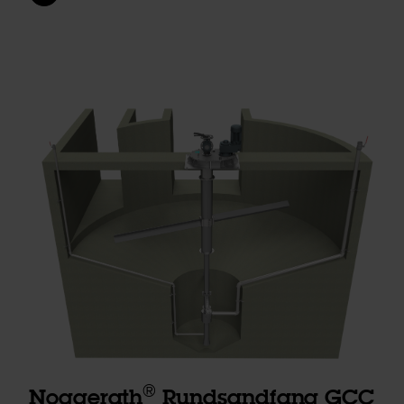
®
Noggerath
Rundsandfang GCC