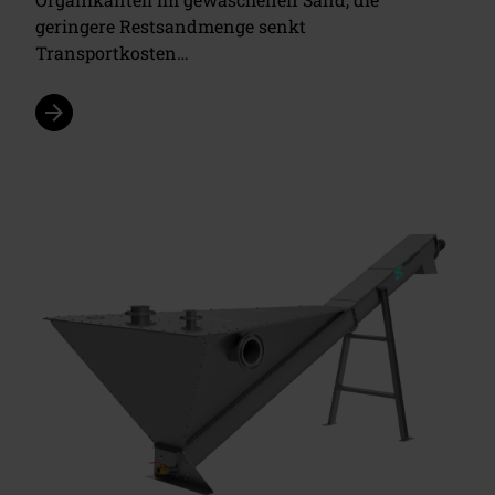
geringere Restsandmenge senkt
Transportkosten…
arrow_forward