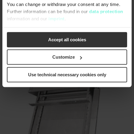
You can change or withdraw your consent at any time.
Der Nachfolger des bewährten KUR steht für hohe
Further information can be found in our
data protection
Qualität, Wirtschaftlichkeit und eine exzellente
information and our
imprint
.
Reinigungsleistung.
arrow_forward
Accept all cookies
Customize
Use technical necessary cookies only