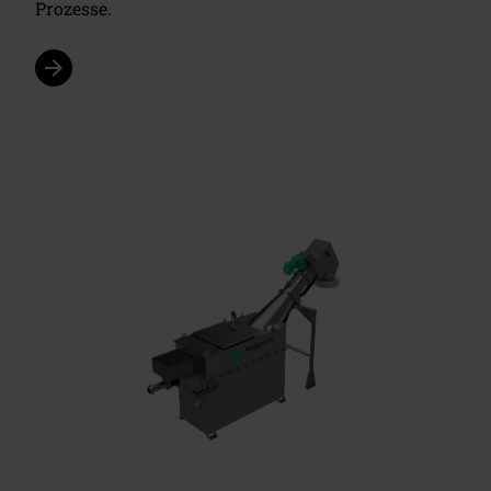
Prozesse.
arrow_forward