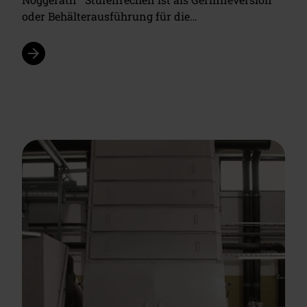
oder Behälterausführung für die…
arrow_forward