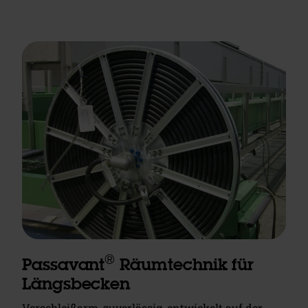
®
Passavant
Räumtechnik für
Längsbecken
Verschleißarm, zuverlässig, entwickelt auf der