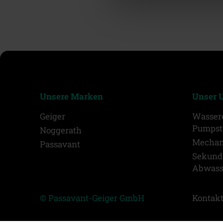
Unsere Marken
Unser 
Geiger
Wasser
Pumpst
Noggerath
Mechan
Passavant
Sekundä
Abwass
© Passavant-Geiger GmbH
Kontak