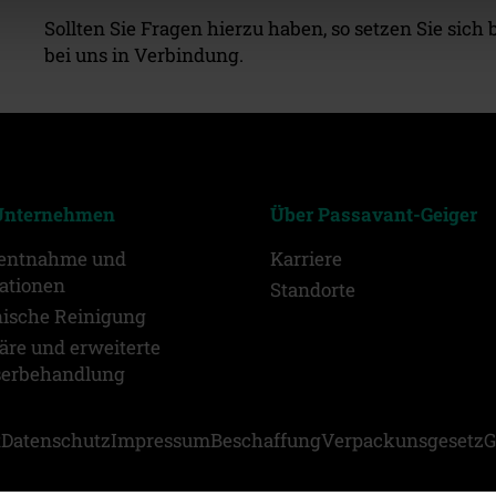
Sollten Sie Fragen hierzu haben, so setzen Sie sic
bei uns in Verbindung.
Unternehmen
Über Passavant-Geiger
entnahme und
Karriere
ationen
Standorte
ische Reinigung
re und erweiterte
erbehandlung
t
Datenschutz
Impressum
Beschaffung
Verpackunsgesetz
G