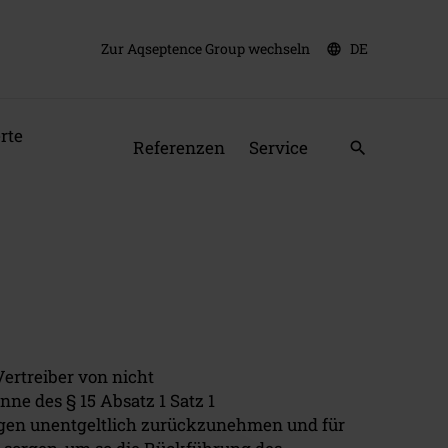
Zur Aqseptence Group wechseln
DE
language
rte
Referenzen
Service
search
ertreiber von nicht
ne des § 15 Absatz 1 Satz 1
ngen unentgeltlich zurückzunehmen und für