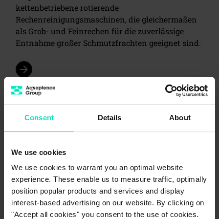
kettenbetriebene rotierende
Rechenreinigungsmaschinen, die gleichermaßen
als Grob- und Feinrechen für die zuverlässige
Entnahme großer Schmutzfrachten geeignet sind.
arrow_forward
Consent
Details
About
We use cookies
We use cookies to warrant you an optimal website
experience. These enable us to measure traffic, optimally
position popular products and services and display
interest-based advertising on our website. By clicking on
"Accept all cookies" you consent to the use of cookies.