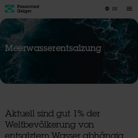
DE
language
Meerwasserentsalzung
Aktuell sind gut 1% der
Weltbevölkerung von
entsalztem Wasser abhängig,