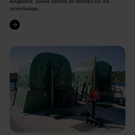
eingesetzt. Dieses System ist bestens für die
zuverlässige…
arrow_forward