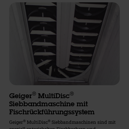
®
®
Geiger
MultiDisc
Siebbandmaschine mit
Fischrückführungssystem
®
®
Geiger
MultiDisc
Siebbandmaschinen sind mit
speziell entwickelten Fischbechern und