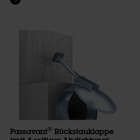
®
Passavant
Rückstauklappe