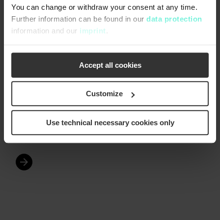
You can change or withdraw your consent at any time.
Further information can be found in our
data protection
information and our
imprint
.
Accept all cookies
®
®
Geiger
MultiDisc
®
®
Die Geiger
MultiDisc
Siebreinigungsmaschinen
Customize
fallen in die Kategorie Siebbandmaschinen/
Feinsiebung (10mm bis 200 µm Maschenweite)
Use technical necessary cookies only
und wurden weltweit bereits in über 200 Kanälen
®
eingebaut. Geiger
…
arrow_forward