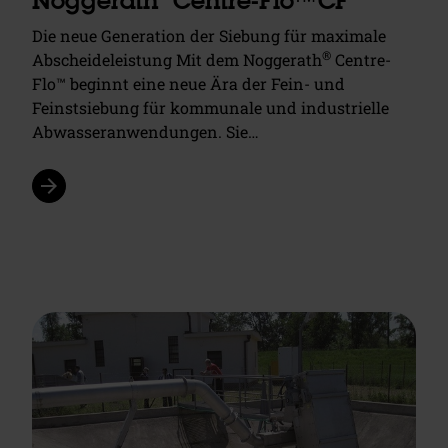
Noggerath
Centre-Flo™CF
Die neue Generation der Siebung für maximale
®
Abscheideleistung Mit dem Noggerath
Centre-
Flo™ beginnt eine neue Ära der Fein- und
Feinstsiebung für kommunale und industrielle
Abwasseranwendungen. Sie…
arrow_forward