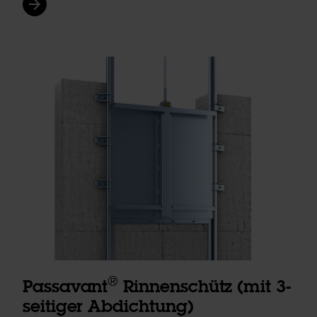
arrow_forward
®
Passavant
Rinnenschütz (mit 3-
seitiger Abdichtung)