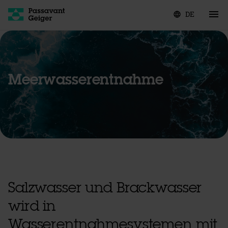
DE
language
Meerwasserentnahme
Salzwasser und Brackwasser
wird in
Wasserentnahmesystemen mit