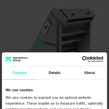
Consent
Details
About
®
Noggerath
Stufenrechen PSS
We use cookies
Weiterentwickelt, um Funktionalität,
We use cookies to warrant you an optimal website
Betriebssicherheit, Standfestigkeit und
experience. These enable us to measure traffic, optimally
Wartungsfreundlichkeit zu erhöhen: Der