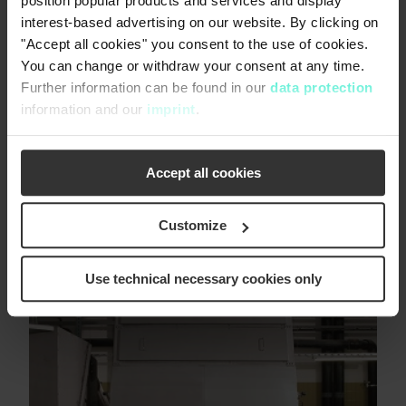
position popular products and services and display
®
Noggerath
Stufenrechen ist als Gerinneversion
interest-based advertising on our website. By clicking on
oder Behälterausführung für die…
"Accept all cookies" you consent to the use of cookies.
You can change or withdraw your consent at any time.
arrow_forward
Further information can be found in our
data protection
information and our
imprint
.
Accept all cookies
Customize
Use technical necessary cookies only